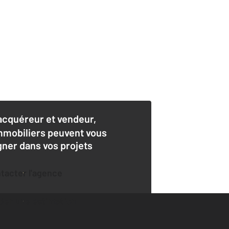
acquéreur et vendeur,
mmobiliers peuvent vous
er dans vos projets
ntacter l'agence
der une estimation