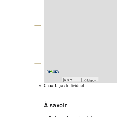
Agence
Vue globale
2
Surface totale : 74,8 m
Nombre de pièces : 3
[Voir le détail]
Équipements
Général
500 m
©
Mappy
Chauffage : Individuel
À savoir