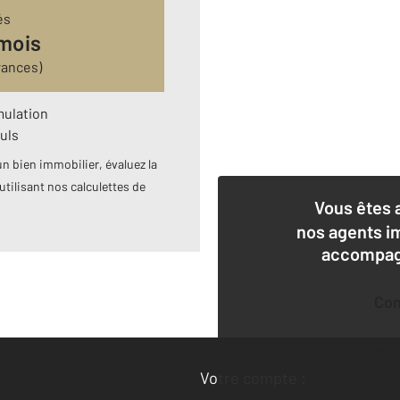
és
 mois
rances)
mulation
uls
n bien immobilier, évaluez la
utilisant nos calculettes de
Vous êtes 
nos agents i
accompagn
Co
Deman
Votre compte :