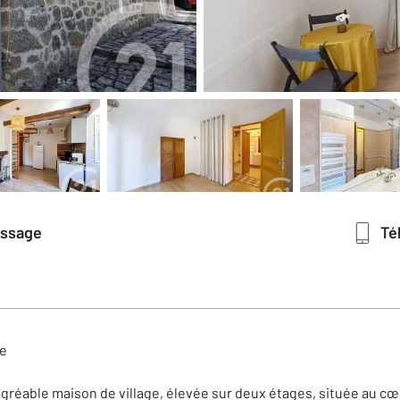
essage
T
se
réable maison de village, élevée sur deux étages, située au cœur