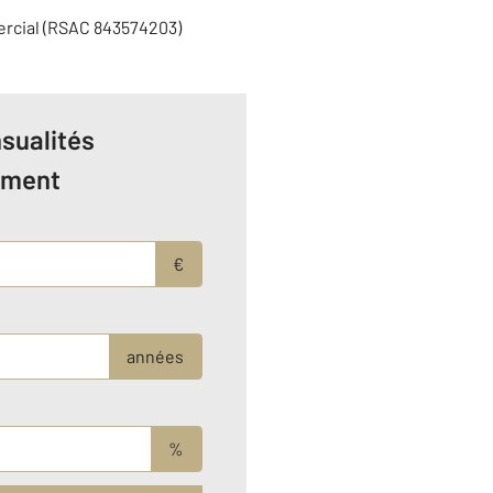
ercial (RSAC 843574203)
sualités
ement
€
années
%