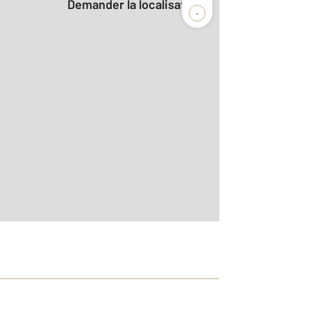
Demander la localisation
-
2
m