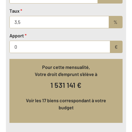
Taux
*
%
Apport
*
€
Pour cette mensualité,
Votre droit d'emprunt s'élève à
1 531 141
€
Voir les 17 biens correspondant à votre
budget