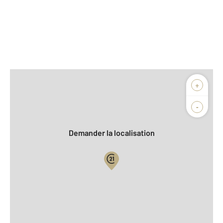
Afficher sur la carte :
+
Agence
-
Demander la localisation
Vue globale
2
Surface totale : 90 m