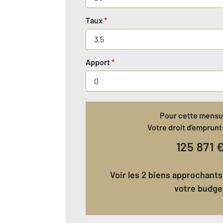
Taux
*
Apport
*
Pour cette mensua
Votre droit d'emprunt 
125 871
Voir les 2 biens approchants correspondant à
votre budge