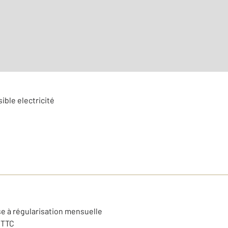
Nombre de pièces : 3
[Voi
ible electricité
se à régularisation mensuelle
 TTC