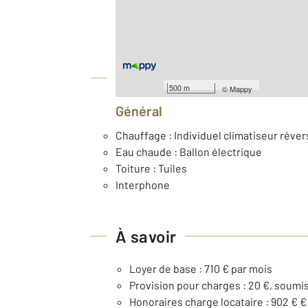
ème
Étage : 5
Type de construction : Traditionnelle
Équipements
500 m
©
Mappy
Général
Chauffage : Individuel climatiseur révers
Eau chaude : Ballon électrique
Toiture : Tuiles
Interphone
À savoir
Loyer de base : 710 € par mois
Provision pour charges : 20 €, soumi
Honoraires charge locataire : 902 € €