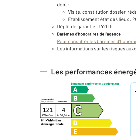
dont :
Visite, constitution dossier, réd
Etablissement état des lieux : 2
Dépôt de garantie : 1420 €
Barèmes d'honoraires de l'agence
Pour consulter les barèmes d'honorair
Les informations sur les risques auxq
Les performances énerg
logement extrêmement performant
consommation
(énergie primaire)
émissions
121
4
2
2
kg CO
/m
.an
kWh/m
.an
2
64 kWh/m²/an
d'énergie finale