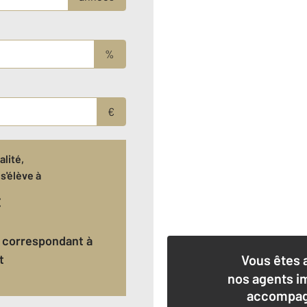
%
€
lité,
s'élève à
€
t
Vous êtes 
nos agents i
accompagn