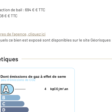
action de bail : 694 € € TTC
08 € € TTC
es de l'agence, cliquez ici
uels ce bien est exposé sont disponibles sur le site Géorisques 
étiques
Dont émissions de gaz à effet de serre
*
peu d'émissions de CO2
4
kgCO
/m
.an
2
2