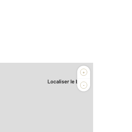
+
Localiser le bien
-