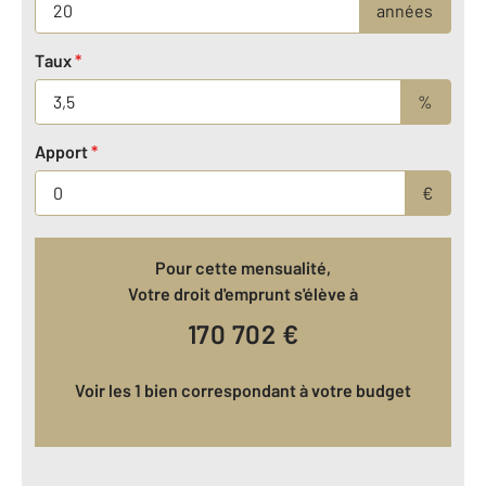
années
Taux
*
%
Apport
*
€
Pour cette mensualité,
Votre droit d'emprunt s'élève à
170 702
€
Voir les 1 bien correspondant à votre budget